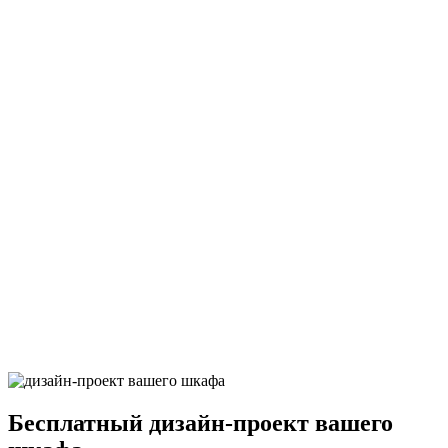
Макассар натуральный
Дюна терра
Дюна базальт
Альпийский белый суперматовый
Штукатурка кремовая глянец
Бесплатный
дизайн-проект вашего