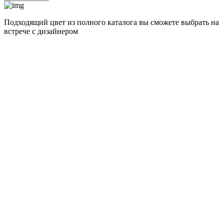
Подходящий цвет из полного каталога
вы сможете выбрать на
встрече с дизайнером
разные цвета и фактуры
Альпийский белый суперматовый
Штукатурка кремовая глянец
Сланец бежевый
Натуральный дуб