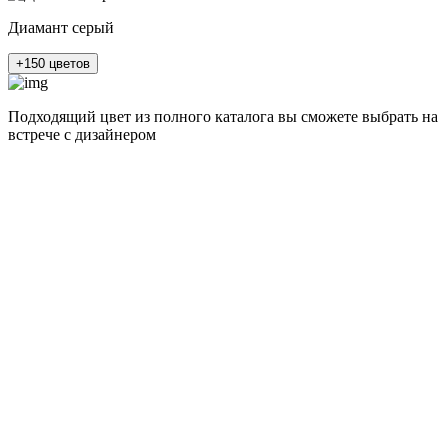
Диамант серый
+150 цветов
Подходящий цвет из полного каталога
вы сможете выбрать на
встрече с дизайнером
разные цвета и фактуры
Альпийский белый суперматовый
Штукатурка кремовая глянец
Сланец бежевый