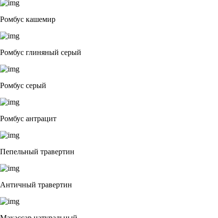
Ромбус кашемир
Ромбус глиняный серый
Ромбус серый
Ромбус антрацит
Пепельный травертин
Античный травертин
Макассар натуральный