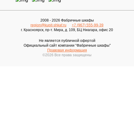
2008 - 2026 Фабричные шкафы
region@kupit-shkaf.ru
+7 (967) 555-99-39
г. Красноярск, пр-т. Мира, д. 109, БЦ Ниагара, офис 20
Не является публичной офертой
Официальный сайт компании “Фабричные шкафы”
Правовая информация
©2026 Все права защищены
Записаться
на бесплатный замер
Выезжаем в день обращения
ПЕРЕЗВОНИТЬ
Оставляя свои контактные данные, вы подтверждаете свое
совершеннолетие, соглашаетесь на обработку
персональных данных в соответствии с
Правовой
информацией