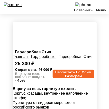
Позвонить
Шкафы
По типу помещения
Клиентам
Гардеробная Стич
Главная
-
Гардеробные
-
Гардеробная Стич
Акции
25 300
₽
Старая цена: 46 000
₽
Рассчитать По Моим
В цену за весь
Контакты
Размерам
комплект входит:
- 45%
В цену за весь гарнитур входит:
Корпус, фасады, внутреннее наполнение
шкафа;
Фурнитура от лидеров мирового и
российского рынков